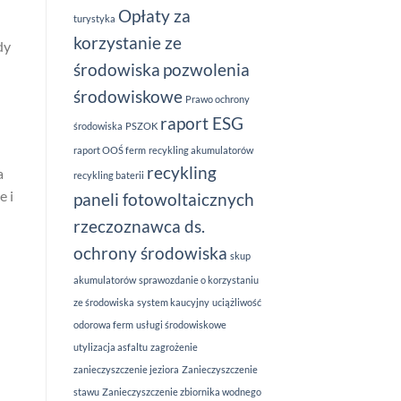
Opłaty za
turystyka
korzystanie ze
dy
środowiska
pozwolenia
środowiskowe
Prawo ochrony
raport ESG
środowiska
PSZOK
raport OOŚ ferm
recykling akumulatorów
recykling
a
recykling baterii
e i
paneli fotowoltaicznych
rzeczoznawca ds.
ochrony środowiska
skup
akumulatorów
sprawozdanie o korzystaniu
ze środowiska
system kaucyjny
uciążliwość
odorowa ferm
usługi środowiskowe
utylizacja asfaltu
zagrożenie
zanieczyszczenie jeziora
Zanieczyszczenie
stawu
Zanieczyszczenie zbiornika wodnego