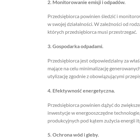
2. Monitorowanie emisji i odpadów.
Przedsiębiorca powinien śledzić i monitor
w swojej działalności. W zależności od rodz
których przedsiębiorca musi przestrzegać.
3. Gospodarka odpadami.
Przedsiębiorca jest odpowiedzialny za wła
mające na celu minimalizację generowanyc
utylizację zgodnie z obowiązującymi przepi
4. Efektywność energetyczna.
Przedsiębiorca powinien dążyć do zwiększen
inwestycje w energooszczędne technologie,
produkcyjnych pod kątem zużycia energii itp
5. Ochrona wód i gleby.