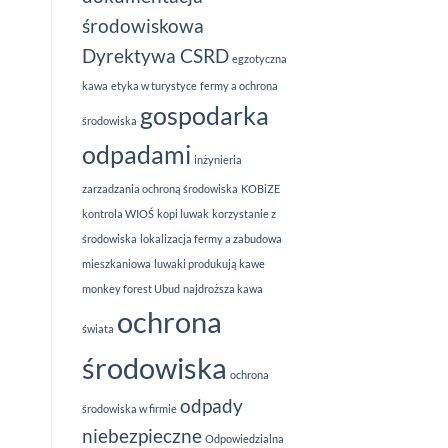
środowiskowa
Dyrektywa CSRD
egzotyczna
kawa
etyka w turystyce
fermy a ochrona
gospodarka
środowiska
odpadami
inżynieria
zarzadzania ochroną środowiska
KOBiZE
kontrola WIOŚ
kopi luwak
korzystanie z
środowiska
lokalizacja fermy a zabudowa
mieszkaniowa
luwaki produkują kawe
monkey forest Ubud
najdroższa kawa
ochrona
świata
środowiska
ochrona
odpady
środowiska w firmie
niebezpieczne
Odpowiedzialna