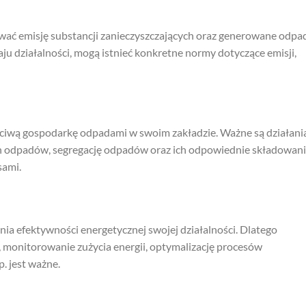
ować emisję substancji zanieczyszczających oraz generowane odpa
aju działalności, mogą istnieć konkretne normy dotyczące emisji,
ściwą gospodarkę odpadami w swoim zakładzie. Ważne są działani
h odpadów, segregację odpadów oraz ich odpowiednie składowani
sami.
ia efektywności energetycznej swojej działalności. Dlatego
 monitorowanie zużycia energii, optymalizację procesów
. jest ważne.