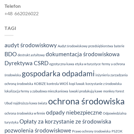
Telefon
+48 662026022
TAGI
audyt środowiskowy
Audyt środowiskowy przedsiębiorstwa
baterie
BDO
dokumentacja środowiskowa
destrukt asfaltowy
Dyrektywa CSRD
egzotyczna kawa
etyka w turystyce
fermy a ochrona
gospodarka odpadami
środowiska
inżynieria zarzadzania
ochroną środowiska
KOBiZE
kontrola WIOŚ
kopi luwak
korzystanie z środowiska
lokalizacja fermy a zabudowa mieszkaniowa
luwaki produkują kawe
monkey forest
ochrona środowiska
Ubud
najdroższa kawa świata
odpady niebezpieczne
ochrona środowiska w firmie
Odpowiedzialna
Opłaty za korzystanie ze środowiska
turystyka
pozwolenia środowiskowe
Prawo ochrony środowiska
PSZOK