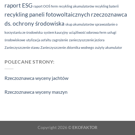
raport ESG
raport OOŚ ferm
recykling akumulatorów
recykling baterii
recykling paneli fotowoltaicznych
rzeczoznawca
ds. ochrony środowiska
skup akumulatorów
sprawozdanie o
korzystaniu ze środowiska
system kaucyjny
uciążliwość odorowa ferm
usługi
środowiskowe
utylizacja asfaltu
zagrożenie
zanieczyszczenie jeziora
Zanieczyszczenie stawu
Zanieczyszczenie zbiornika wodnego
zużyty akumulator
POLECANE STRONY:
Rzeczoznawca wyceny jachtów
Rzeczoznawca wyceny maszyn
Copyright 2026 ©
EKOFAKTOR