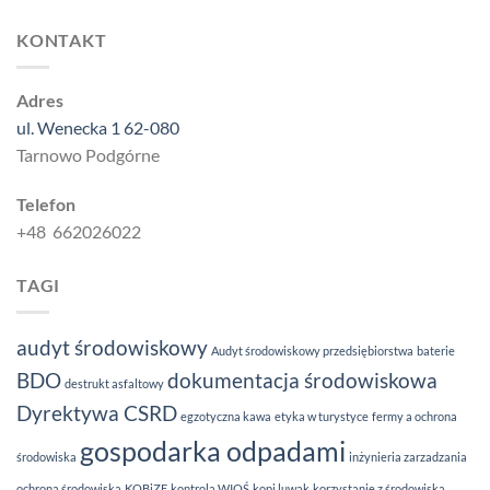
KONTAKT
Adres
ul. Wenecka 1 62-080
Tarnowo Podgórne
Telefon
+48 662026022
TAGI
audyt środowiskowy
Audyt środowiskowy przedsiębiorstwa
baterie
BDO
dokumentacja środowiskowa
destrukt asfaltowy
Dyrektywa CSRD
egzotyczna kawa
etyka w turystyce
fermy a ochrona
gospodarka odpadami
środowiska
inżynieria zarzadzania
ochroną środowiska
KOBiZE
kontrola WIOŚ
kopi luwak
korzystanie z środowiska