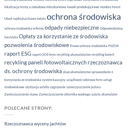
lokalizacja fermy a zabudowa mieszkaniowa
luwaki produkują kawe
monkey forest
ochrona środowiska
Ubud
najdroższa kawa świata
odpady niebezpieczne
ochrona środowiska w firmie
Odpowiedzialna
Opłaty za korzystanie ze środowiska
turystyka
pozwolenia środowiskowe
Prawo ochrony środowiska
PSZOK
raport ESG
raport OOŚ ferm
recykling akumulatorów
recykling baterii
recykling paneli fotowoltaicznych
rzeczoznawca
ds. ochrony środowiska
skup akumulatorów
sprawozdanie o
korzystaniu ze środowiska
system kaucyjny
uciążliwość odorowa ferm
usługi
środowiskowe
utylizacja asfaltu
zagrożenie
zanieczyszczenie jeziora
Zanieczyszczenie stawu
Zanieczyszczenie zbiornika wodnego
zużyty akumulator
POLECANE STRONY:
Rzeczoznawca wyceny jachtów