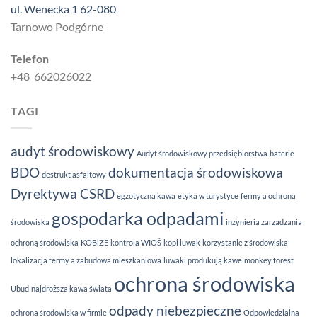
ul. Wenecka 1 62-080
Tarnowo Podgórne
Telefon
+48 662026022
TAGI
audyt środowiskowy
Audyt środowiskowy przedsiębiorstwa
baterie
BDO
dokumentacja środowiskowa
destrukt asfaltowy
Dyrektywa CSRD
egzotyczna kawa
etyka w turystyce
fermy a ochrona
gospodarka odpadami
środowiska
inżynieria zarzadzania
ochroną środowiska
KOBiZE
kontrola WIOŚ
kopi luwak
korzystanie z środowiska
lokalizacja fermy a zabudowa mieszkaniowa
luwaki produkują kawe
monkey forest
ochrona środowiska
Ubud
najdroższa kawa świata
odpady niebezpieczne
ochrona środowiska w firmie
Odpowiedzialna