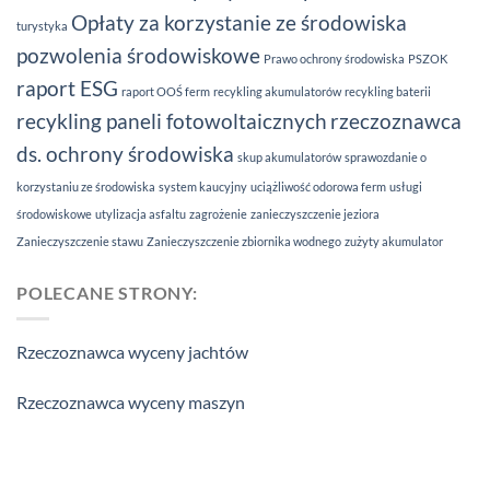
Opłaty za korzystanie ze środowiska
turystyka
pozwolenia środowiskowe
Prawo ochrony środowiska
PSZOK
raport ESG
raport OOŚ ferm
recykling akumulatorów
recykling baterii
recykling paneli fotowoltaicznych
rzeczoznawca
ds. ochrony środowiska
skup akumulatorów
sprawozdanie o
korzystaniu ze środowiska
system kaucyjny
uciążliwość odorowa ferm
usługi
środowiskowe
utylizacja asfaltu
zagrożenie
zanieczyszczenie jeziora
Zanieczyszczenie stawu
Zanieczyszczenie zbiornika wodnego
zużyty akumulator
POLECANE STRONY:
Rzeczoznawca wyceny jachtów
Rzeczoznawca wyceny maszyn