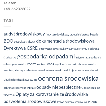
Telefon
+48 662026022
TAGI
audyt środowiskowy
Audyt środowiskowy przedsiębiorstwa
baterie
BDO
dokumentacja środowiskowa
destrukt asfaltowy
Dyrektywa CSRD
egzotyczna kawa
etyka w turystyce
fermy a ochrona
gospodarka odpadami
środowiska
inżynieria zarzadzania
ochroną środowiska
KOBiZE
kontrola WIOŚ
kopi luwak
korzystanie z środowiska
lokalizacja fermy a zabudowa mieszkaniowa
luwaki produkują kawe
monkey forest
ochrona środowiska
Ubud
najdroższa kawa świata
odpady niebezpieczne
ochrona środowiska w firmie
Odpowiedzialna
Opłaty za korzystanie ze środowiska
turystyka
pozwolenia środowiskowe
Prawo ochrony środowiska
PSZOK