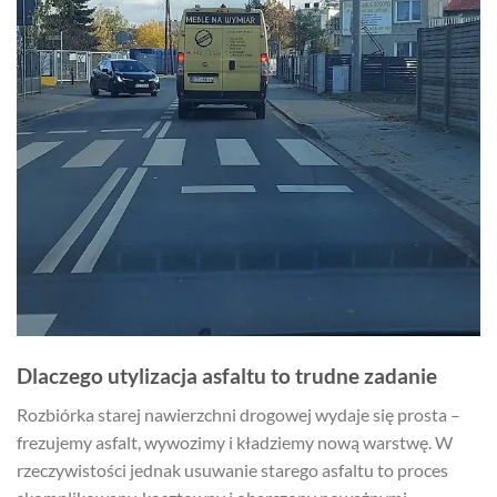
Dlaczego utylizacja asfaltu to trudne zadanie
Rozbiórka starej nawierzchni drogowej wydaje się prosta –
frezujemy asfalt, wywozimy i kładziemy nową warstwę. W
rzeczywistości jednak usuwanie starego asfaltu to proces