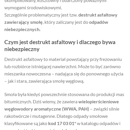
skomplikowany, kosztowny i obarczony poważnymi
wymogami środowiskowymi.
Szczególnie problematyczny jest tzw.
destrukt asfaltowy
zawierający smołę
, który zaliczany jest do
odpadów
niebezpiecznych.
Czym jest destrukt asfaltowy i dlaczego bywa
niebezpieczny
Destrukt asfaltowy to materiał powstający przy frezowaniu
lub rozbiórce istniejącej nawierzchni. Może to być zarówno
mieszanka nowoczesna – nadająca się do ponownego użycia
– jak i stara, zawierająca smołę węglową.
Smoła była kiedyś powszechnie stosowana do produkcji mas
bitumicznych. Dziś wiemy, że zawiera
wielopierścieniowe
węglowodory aromatyczne (WWA, PAH)
– związki silnie
rakotwórcze i mutagenne. Dlatego odpady smołowe
klasyfikowane są jako
kod 17 03 01*
w katalogu odpadów i