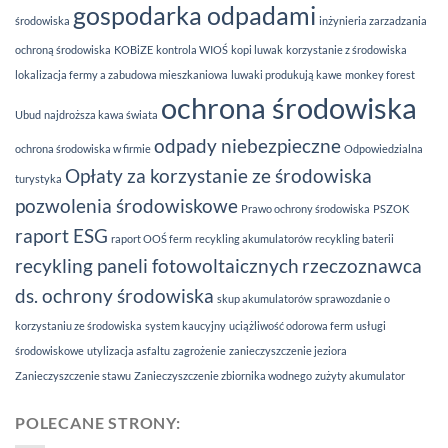
gospodarka odpadami
środowiska
inżynieria zarzadzania
ochroną środowiska
KOBiZE
kontrola WIOŚ
kopi luwak
korzystanie z środowiska
lokalizacja fermy a zabudowa mieszkaniowa
luwaki produkują kawe
monkey forest
ochrona środowiska
Ubud
najdroższa kawa świata
odpady niebezpieczne
ochrona środowiska w firmie
Odpowiedzialna
Opłaty za korzystanie ze środowiska
turystyka
pozwolenia środowiskowe
Prawo ochrony środowiska
PSZOK
raport ESG
raport OOŚ ferm
recykling akumulatorów
recykling baterii
recykling paneli fotowoltaicznych
rzeczoznawca
ds. ochrony środowiska
skup akumulatorów
sprawozdanie o
korzystaniu ze środowiska
system kaucyjny
uciążliwość odorowa ferm
usługi
środowiskowe
utylizacja asfaltu
zagrożenie
zanieczyszczenie jeziora
Zanieczyszczenie stawu
Zanieczyszczenie zbiornika wodnego
zużyty akumulator
POLECANE STRONY: