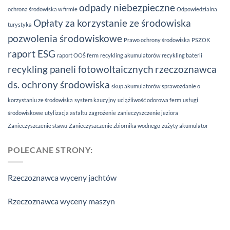
odpady niebezpieczne
ochrona środowiska w firmie
Odpowiedzialna
Opłaty za korzystanie ze środowiska
turystyka
pozwolenia środowiskowe
Prawo ochrony środowiska
PSZOK
raport ESG
raport OOŚ ferm
recykling akumulatorów
recykling baterii
recykling paneli fotowoltaicznych
rzeczoznawca
ds. ochrony środowiska
skup akumulatorów
sprawozdanie o
korzystaniu ze środowiska
system kaucyjny
uciążliwość odorowa ferm
usługi
środowiskowe
utylizacja asfaltu
zagrożenie
zanieczyszczenie jeziora
Zanieczyszczenie stawu
Zanieczyszczenie zbiornika wodnego
zużyty akumulator
POLECANE STRONY:
Rzeczoznawca wyceny jachtów
Rzeczoznawca wyceny maszyn