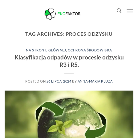
Przewiń
do
zawartości
TAG ARCHIVES:
PROCES ODZYSKU
NA STRONIE GŁÓWNEJ
,
OCHRONA ŚRODOWISKA
Klasyfikacja odpadów w procesie odzysku
R3 i R5.
POSTED ON
26 LIPCA, 2024
BY
ANNA-MARIA KLUZA