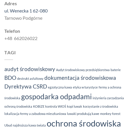
Adres
ul. Wenecka 1 62-080
Tarnowo Podgórne
Telefon
+48 662026022
TAGI
audyt środowiskowy
Audyt środowiskowy przedsiębiorstwa
baterie
BDO
dokumentacja środowiskowa
destrukt asfaltowy
Dyrektywa CSRD
egzotyczna kawa
etyka w turystyce
fermy a ochrona
gospodarka odpadami
środowiska
inżynieria zarzadzania
ochroną środowiska
KOBiZE
kontrola WIOŚ
kopi luwak
korzystanie z środowiska
lokalizacja fermy a zabudowa mieszkaniowa
luwaki produkują kawe
monkey forest
ochrona środowiska
Ubud
najdroższa kawa świata